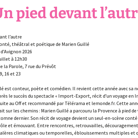
Un pied devant l’autr
ant l’autre
onté, théâtral et poétique de Marien Guillé
f d’Avignon 2026
uillet à 12h30
e la Parole, 7 rue du Prévôt
9, 16 et 23
lé est conteur, poète et comédien. Il revient cette année avec sa n
près le succès du spectacle « Import-Export, récit d’un voyage en In
uite au Off et recommandé par Télérama et lemonde.fr. Cette anné
ait sur les chemins : Marien Guillé a parcouru la Provence à pied de 
utomne dernier. Son récit de voyage devient un seul-en-scène conté
rôle et émouvant. Entre rencontres, retrouvailles, découragement
galères climatiques ou temporelles, éblouissements multiples et 