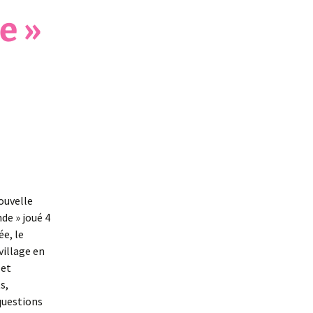
e »
ouvelle
de » joué 4
e, le
village en
 et
s,
questions