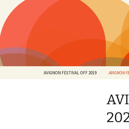
Aller
au
contenu
AVIGNON FESTIVAL OFF 2019
AVIGNON FE
AV
20