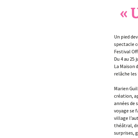
« 
Un pied dev
spectacle c
Festival Of
Du 4 au 25 j
La Maison d
relâche les 
Marien Guil
création, a
années de s
voyage se f
village l’a
théâtral, d
surprises, 